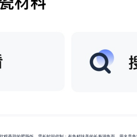
软糯香甜的肥肠饭，需长时间卤制；有鱼鲜味美的长寿湖鱼面，用名贵鱼