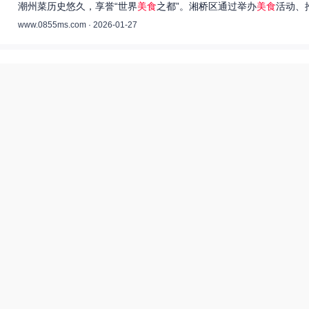
潮州菜历史悠久，享誉“世界
美食
之都”。湘桥区通过举办
美食
活动、
www.0855ms.com · 2026-01-27
王艺洁唱过的歌：灵魂歌者的音乐旅程 –
55美食网
王艺洁是当今音乐界备受瞩目的独立音乐人，她的歌声深入人心，传
www.0855ms.com · 2025-11-30
相关搜索
东北父女农村视频
爆炒多汁小美人55美食网小说
55兽世美食宠婚日常