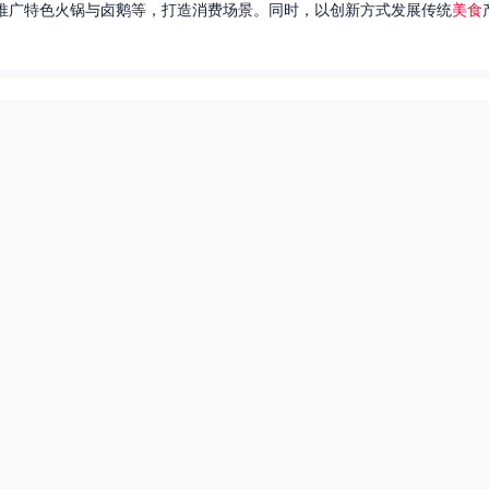
推广特色火锅与卤鹅等，打造消费场景。同时，以创新方式发展传统
美食
达出一种独特的情感。很多人都在问，她唱过的歌究竟有哪些呢？今天，我
下一页
热搜榜
美食系御兽养殖场55
田源三农网