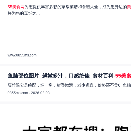
55美食网
为您提供丰富多彩的家常菜谱和食谱大全，成为您身边的
美
将为您的烹饪之...
www.0855ms.com
鱼腩部位图片_鲜嫩多汁，口感绝佳_食材百科-
55美
腐竹跟它是绝配，焖一焖，鲜香嫩滑，老少皆宜，价格还不贵8. 鱼腩
0855ms.com · 2026-02-03