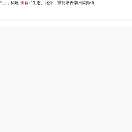
产业，构建“
美食
+”生态。此外，重视培养潮州菜师傅...
们就来探讨一下王艺洁唱过的歌，以及这些作品背后的故事。...