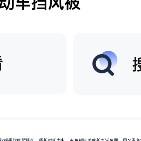
软糯香甜的肥肠饭，需长时间卤制；有鱼鲜味美的长寿湖鱼面，用名贵鱼