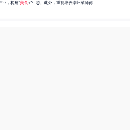
产业，构建“
美食
+”生态。此外，重视培养潮州菜师傅...
们就来探讨一下王艺洁唱过的歌，以及这些作品背后的故事。...