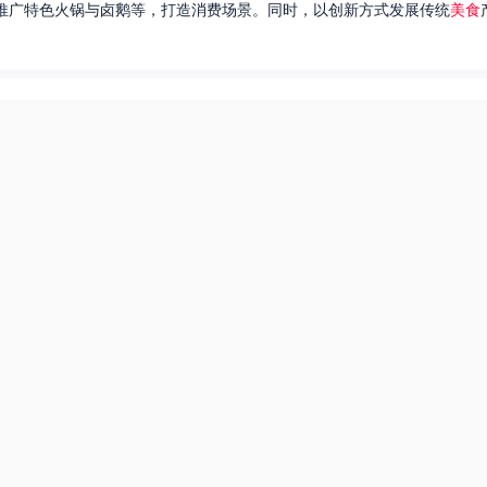
推广特色火锅与卤鹅等，打造消费场景。同时，以创新方式发展传统
美食
达出一种独特的情感。很多人都在问，她唱过的歌究竟有哪些呢？今天，我
下一页
热搜榜
美食系御兽养殖场55
田源三农网