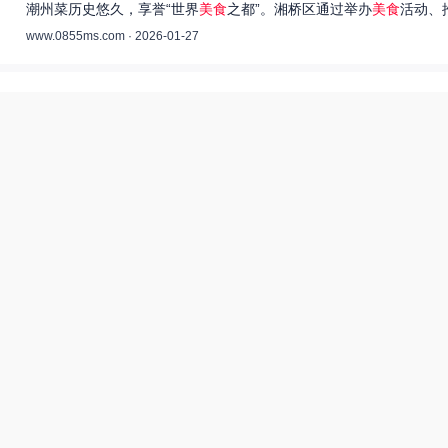
潮州菜历史悠久，享誉“世界
美食
之都”。湘桥区通过举办
美食
活动、
www.0855ms.com · 2026-01-27
王艺洁唱过的歌：灵魂歌者的音乐旅程 –
55美食网
王艺洁是当今音乐界备受瞩目的独立音乐人，她的歌声深入人心，传
www.0855ms.com · 2025-11-30
相关搜索
东北父女农村视频
爆炒多汁小美人55美食网小说
55兽世美食宠婚日常