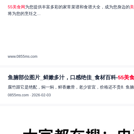
55美食网
为您提供丰富多彩的家常菜谱和食谱大全，成为您身边的
美
将为您的烹饪之...
www.0855ms.com
鱼腩部位图片_鲜嫩多汁，口感绝佳_食材百科-
55美
腐竹跟它是绝配，焖一焖，鲜香嫩滑，老少皆宜，价格还不贵8. 鱼腩
0855ms.com · 2026-02-03