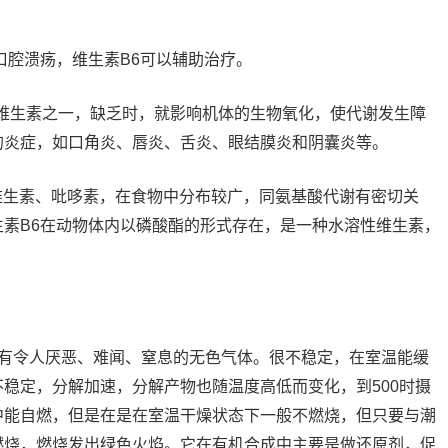
口腔溃疡，维生素B6可以辅助治疗。
种维生素之一，缺乏时，就影响机体的生物氧化，使代谢发生障
的炎症，如口角炎、唇炎、舌炎、眼结膜炎和阴囊炎等。
维生素、吡哆素，在食物中分布较广，同氨基酸代谢有密切关
素B6在动物体内以磷酸酯的形式存在，是一种水溶性维生素，
具有令人厌恶、难闻、窒息的无色气体。很不稳定，在室温能缓
稳定，分解加速，分解产物也随温度高低而变化，到500时摄
中能自燃，但是在是在室温干燥状态下一般不燃烧，但只要与潮
燃烧，燃烧发出绿色火焰。它在有机合成中主要是做还原剂，促