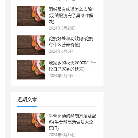
羽绒服有味道怎么去除?
(羽绒服洗完了臭味咋解
决)
2024年5月28日
驼奶好处和功效(骆驼奶
有什么营养价值)
2024年8月6日
我家乡的秋天200字(写一
段自己家乡的秋天)
2024年8月8日
近期文章
牛骨高汤的熬制方法及配
料(牛骨熬高汤做法大全
窍门)
2024年8月15日