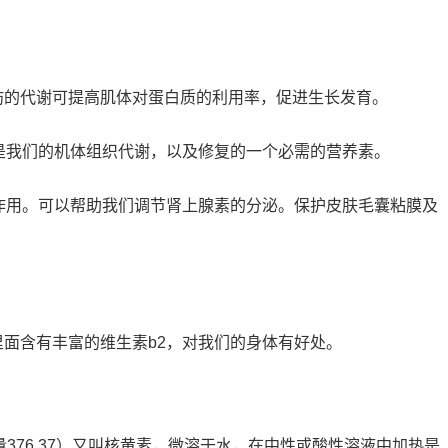
肪的代谢可提高肌体对蛋白质的利用率，促进生长发育。
是我们的机体组织代谢，以及修复的一个必需的营养素。
作用。可以帮助我们调节肾上腺素的分泌。保护皮肤毛囊粘膜及
面含有丰富的维生素b2，对我们的身体有好处。
，式量376.37）又叫核黄素，微溶于水，在中性或酸性溶液中加热是