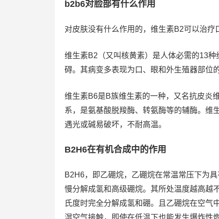
b2b6对脸部有什么作用
对皮肤没有什么作用的，维生素B2可以治疗
维生素B2（又叫核黄素）是人体必需的13
碍。其病变多表现为口、眼和外生殖器部位
维生素B6是B族维生素的一种，又名抗皮炎
系，是氨基酸脱羧酶、转氨酶等的辅酶。维生
遇光或碱易破坏，不耐高温。
B2H6在有机合成中的作用
B2H6，即乙硼烷，乙硼烷在常温常压下为
慢分解成氢和高级硼烷。其所处温度越高越不
氏度时完全分解成氢和硼。且乙硼烷在空气
湿空气接触，即使在低温下也能发生爆炸性