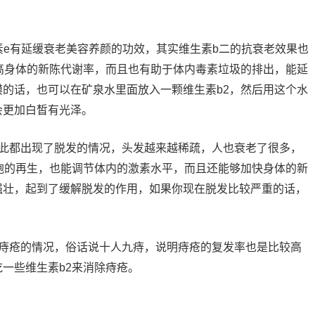
素e有延缓衰老美容养颜的功效，其实维生素b二的抗衰老效果也
高身体的新陈代谢率，而且也有助于体内毒素垃圾的排出，能延
的话，也可以在矿泉水里面放入一颗维生素b2，然后用这个水
会更加白皙有光泽。
因此都出现了脱发的情况，头发越来越稀疏，人也衰老了很多，
胞的再生，也能调节体内的激素水平，而且还能够加快身体的新
强壮，起到了缓解脱发的作用，如果你现在脱发比较严重的话，
了痔疮的情况，俗话说十人九痔，说明痔疮的复发率也是比较高
一些维生素b2来消除痔疮。