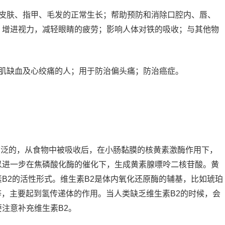
使皮肤、指甲、毛发的正常生长；帮助预防和消除口腔内、唇、
；增进视力，减轻眼睛的疲劳；影响人体对铁的吸收；与其他物
。
心肌缺血及心绞痛的人；用于防治偏头痛；防治癌症。
广泛的，从食物中被吸收后，在小肠黏膜的核黄素激酶作用下，
以进一步在焦磷酸化酶的催化下，生成黄素腺嘌呤二核苷酸。黄
B2的活性形式。维生素B2是体内氧化还原酶的辅基，比如琥珀
等，主要起到氢传递体的作用。当人类缺乏维生素B2的时候，会
注意补充维生素B2。