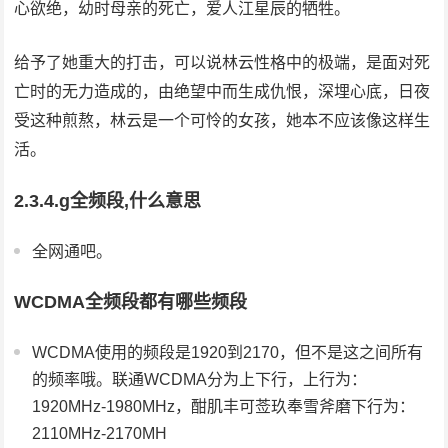
心欲绝，幼时母亲的死亡，爱人江星辰的牺牲。
给予了她重大的打击，可以说林云性格中的极端，是面对死
亡时的无力造成的，由绝望中而生成仇恨，深埋心底，日夜
受这种煎熬，林云是一个可怜的女孩，她本不应该像这样生
活。
2.3.4.g全频段,什么意思
全网通吧。
WCDMA全频段都有哪些频段
WCDMA使用的频段是1920到2170，但不是这之间所有
的频率哦。联通WCDMA分为上下行，上行为：
1920MHz-1980MHz，酣肌丰可莶玖奉雪斧磨下行为：
2110MHz-2170MH