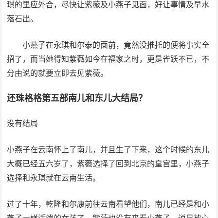
琪的里应外合，尽快让紫薇及小燕子见面，好让事情及早水
落石出。
小燕子在永琪和尔泰的面前，竟然没推托的便将事实全
招了，而当她得知紫薇如今在福家之时，更是雀跃不已，不
分由说的就要立即去见紫薇。
还珠格格第五部南儿和东儿大结局？
没有结局
小燕子在云南怀上了南儿，并且生了下来，这个时候的东儿
大概已经五六岁了，紫薇选择了回到北京的皇宫里，小燕子
选择和永琪就在云南生活。
过了十年，乾隆和尔康前往云南看望他们，南儿已经是和小