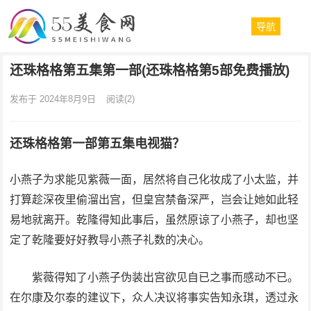
导航
还珠格格第五集第一部(还珠格格第5部免费播放)
发布于 2024年8月9日
阅读
(2)
还珠格格第一部第五集电视猫？
小燕子为求能见紫薇一面，居然将自己化妆成了小太监，并
打算趁深夜里偷溜出宫，但皇宫禁备深严，岂会让她如此轻
易地就离开。乾隆得知此事后，虽然原谅了小燕子，却也坚
定了乾隆要好好教导小燕子礼数的决心。
紫薇得知了小燕子伪装出宫欲见自已之事而感动不已。
在尔康及尔泰的建议下，众人决议将事实告知永琪，透过永