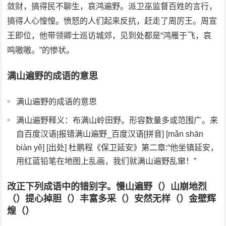
敛财，搞得民不聊生，哀鸿遍野。派卫巫监督百姓的言行，
搞得人心惶惶。愤怒的人们起来反抗，赶走了周厉王。周宣
王即位，他带领卿士巡访城郊，见到处都是“鸿雁于飞，哀
鸣嗷嗷。”的惨状。
满山遍野的成语的意思
满山遍野的成语的意思
满山遍野释义：布满山岭田野。形容数量多或范围广。来
自百度汉语|报错满山遍野_百度汉语[拼音] [mǎn shān
biàn yě] [出处] 杜鹏程《保卫延安》第二章:“他坐镇延安，
用红蓝铅笔在地图上乱画，我们就满山遍野乱窜！”
改正下列成语中的错别字。慢山遍野（）山崩地烈
（）提心掉胆（）丰富多采（）安然无样（）金壁辉
煌（）