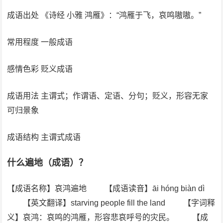
成语出处 《诗经 小雅 鸿雁》：“鸿雁于飞，哀鸣嗷嗷。”
常用程度 一般成语
感情色彩 贬义成语
成语用法 主谓式；作谓语、定语、分句；贬义，形容无家
可归景象
成语结构 主谓式成语
什么遍地（成语）？
【成语名称】哀鸿遍地 【成语读音】āi hóng biàn dì
【英文翻译】starving people fill the land 【字词释
义】哀鸿：哀鸣的鸿雁，形容悲哀呼号的灾民。 【成