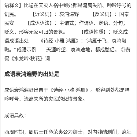
语释义】比喻在天灾人祸中到处都是流离失所、呻吟呼号的
饥民。 【近义词】：哀鸿遍野 【反义词】：国泰
民安 【成语语法】：主谓式；作谓语、定语、分句；
贬义，形容无家可归的景象。 【成语性质】：贬义成
语成语出处 《诗经·小雅·鸿雁》：“鸿雁于飞，哀鸣嗷
嗷。” 成语示例 天涯吟望，哀鸿遍地，都成愁侣。 ◎黄
侃《水龙吟·秋花》词
成语衰鸿遍野的出处是
成语衰鸿遍野出自于《诗经·小雅·鸿雁》。形容到处都是呻
吟呼号、流离失所的灾民的悲惨景象。
成语典故：
西周时期，周厉王任命荣夷公为卿士，对内残酷剥削，疯狂