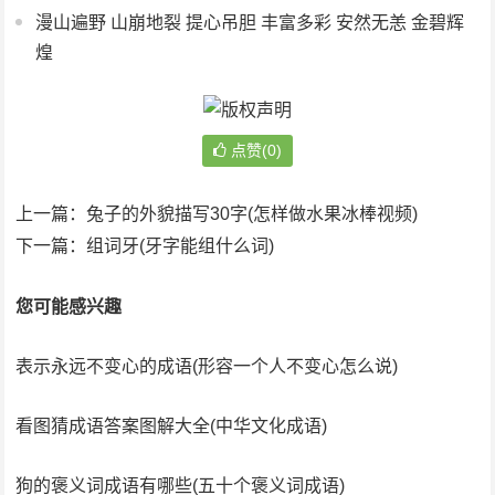
漫山遍野 山崩地裂 提心吊胆 丰富多彩 安然无恙 金碧辉
煌
点赞(0)
上一篇：
兔子的外貌描写30字(怎样做水果冰棒视频)
下一篇：
组词牙(牙字能组什么词)
您可能感兴趣
表示永远不变心的成语(形容一个人不变心怎么说)
看图猜成语答案图解大全(中华文化成语)
狗的褒义词成语有哪些(五十个褒义词成语)