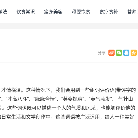
做法
饮食常识
瘦身美容
母婴饮食
食疗食补
营养
才情横溢。这种情况下，我们会用到一些组词评价语(带评字的
“才高八斗”、“脉脉含情”、“英姿飒爽”、“英气勃发”、“气壮山
遇”等等。这些词语既可以描述一个人的气质和风采，也能够评价他的
的日常生活和文学创作中，这些词语被广泛运用，给人一种美好