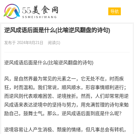
导航
逆风成语后面是什么(比喻逆风翻盘的诗句)
发布于 2024年8月21日
阅读
(1)
逆风成语后面是什么(比喻逆风翻盘的诗句)
风，是自然界最为常见的元素之一，它无处不在，时而疾
狂，时而温和。我们常说，顺风顺水，形容事情顺利进行；
而逆风则代表艰难困苦、逆境挫折。然而，人们却常常用逆
风成语来表达逆境中的坚持与努力，用充满哲理的诗句来勉
励自己，鼓舞士气。那么，逆风成语后面到底是什么呢？
逆境容易让人产生消极、颓废的情绪，但凡事总会有转机，