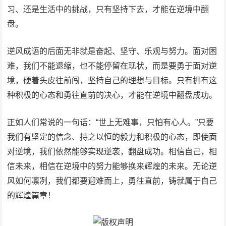
习、还是生活中的挑战，只有坚持下去，才能在逆境中翻
盘。
逆风成语的后面无非就是奋起、坚守、乐观与努力。面对困
难，我们不能退缩，也不能停留在现状，而是要勇于面对逆
境，硬着头皮往前闯，坚持自己的理想与目标。只有拥有这
种积极的心态和勇往直前的决心，才能在逆境中翻盘成功。
正如人们常说的一句话：“世上无难事，只怕有心人。”只要
我们有坚定的信念、持之以恒的毅力和积极的心态，即使面
对逆境，我们依然能够实现逆袭，翻盘成功。相信自己，相
信未来，相信在逆境中的努力能够换来辉煌的未来。无论逆
风如何凛冽，我们都要迎难而上，勇往直前，铸就属于自己
的辉煌篇章！