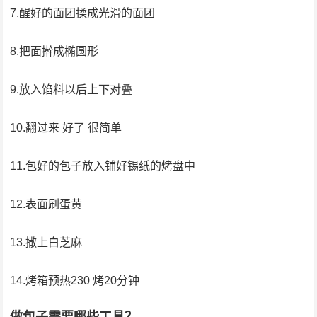
7.醒好的面团揉成光滑的面团
8.把面擀成椭圆形
9.放入馅料以后上下对叠
10.翻过来 好了 很简单
11.包好的包子放入铺好锡纸的烤盘中
12.表面刷蛋黄
13.撒上白芝麻
14.烤箱预热230 烤20分钟