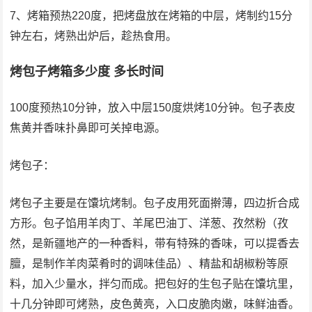
7、烤箱预热220度，把烤盘放在烤箱的中层，烤制约15分
钟左右，烤熟出炉后，趁热食用。
烤包子烤箱多少度 多长时间
100度预热10分钟，放入中层150度烘烤10分钟。包子表皮
焦黄并香味扑鼻即可关掉电源。
烤包子：
烤包子主要是在馕坑烤制。包子皮用死面擀薄，四边折合成
方形。包子馅用羊肉丁、羊尾巴油丁、洋葱、孜然粉（孜
然，是新疆地产的一种香料，带有特殊的香味，可以提香去
膻，是制作羊肉菜肴时的调味佳品）、精盐和胡椒粉等原
料，加入少量水，拌匀而成。把包好的生包子贴在馕坑里，
十几分钟即可烤熟，皮色黄亮，入口皮脆肉嫩，味鲜油香。