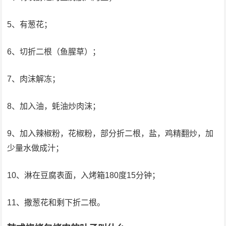
5、有葱花；
6、切折二根（鱼腥草）；
7、肉沫解冻；
8、加入油，蚝油炒肉沫；
9、加入辣椒粉，花椒粉，部分折二根，盐，鸡精翻炒，加
少量水做成汁；
10、淋在豆腐表面，入烤箱180度15分钟；
11、撒葱花和剩下折二根。