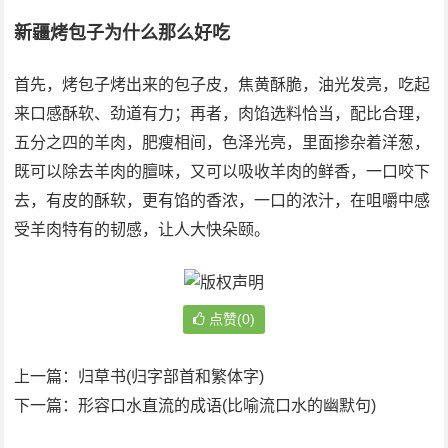
新疆烤包子为什么那么好吃
首先，烤包子烤出来的包子皮，焦黄酥脆，油光发亮，吃起
来口感酥软、劲道有力；再者，肉馅选料恰当，配比合理，
五分之四的羊肉，肥瘦相间，色泽光亮，里面掺杂着洋葱，
既可以除去羊肉的膻味，又可以吸收羊肉的鲜香，一口咬下
去，有皮的酥软，更有馅的香浓，一口的浓汁，在咀嚼中感
受羊肉特有的韧感，让人大快朵颐。
点赞(0)
上一篇：
归草书(归字部首和繁体字)
下一篇：
形容口水直流的成语(比喻流口水的幽默句)