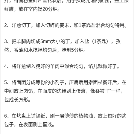
拌，待面粉呈碎片雪花状后，用手揉成光滑的面团，盖上保
鲜膜，放在室内饧20分钟。
2、洋葱切丁，加入切碎的姜末，和1茶匙盐混合均匀待用。
3、把羊腿肉切成5mm大小的丁，加入盐（1茶匙），孜
然，香油和水搅拌均匀后，腌制5分钟。
4、将洋葱倒入腌好的羊肉中混合均匀，馅儿就做好了。
5、将面团分成等份的小剂子，压扁后用擀面杖擀开后，在
中间放上肉馅，在面皮的边缘刷上蛋液，像叠被子”一样，
包成长方形。
6、在烤盘上铺锡纸，刷一层薄薄的植物油，放上包好的烤
包子，在表面刷上蛋液。