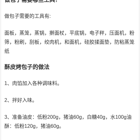
做包子需要哪些工具？
做包子需要的工具有:
面板，蒸笼，蒸锅，擀面杖，平底锅，电子秤，压面机，粉
筛，粉刷，刮板，绞肉机，和面机，硅胶揉面垫，防粘蒸笼
纸
酥皮烤包子的做法
1、肉馅加入各种调味料。
2、拌好入味。
3、准备油皮：低粉200g，猪油60g，白糖40g，水100g油
酥：低粉120g，猪油60g。