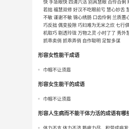
快 手急眼快 四清六活 别具慧眼 百伶百俐
若拙 福慧双修 好汉不吃眼前亏 慧心妙舌 
不敏 谨谢不敏 锦心绣肠 口齿伶俐 兰质蕙
巧反拙 偶变投隙 巧妇难为无米之炊 七行俱
机取巧 剔透玲珑 万物之灵 小时了了 秀外
抓乖卖俏 抓乖弄俏 自作聪明 足智多谋
形容女性能干成语
巾帼不让须眉
形容女生能干的成语
巾帼不让须眉
形容人生病而不能干体力活的成语有哪
体力不支 体力不济 筋疲力尽、积劳成病发音 j