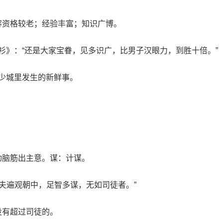
容资格较老；经验丰富；知识广博。
珠衫》：“还是大家宝眷，见多识广，比男子汉眼力，到胜十倍。”
不少城里发生的新鲜事。
动脑筋出主意。谋：计谋。
老夫遍观朝中，足智多谋，无如司徒者。”
没有超过司徒的。