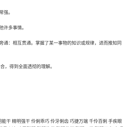
常强。
他许多事情。
；旁通：相互贯通。掌握了某一事物的知识或规律，进而推知同
汇合，得到全面透彻的理解。
明能干 精明强干 伶俐乖巧 伶牙俐齿 巧捷万端 千伶百俐 手疾眼