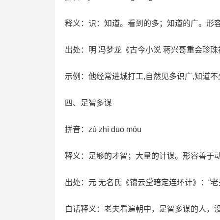
释义：识：知道。看到的多；知道的广。形
出处：明 冯梦龙《古今小说 蒋兴哥重会珍
示例：他经常进城打工,自然见多识广,知道
四、足智多谋
拼音：zú zhì duō móu
释义：足够的才智；大量的计谋。形容善于
出处：元 无名氏《锦云堂暗定连环计》：“
白话释义：老夫看遍朝中，足智多谋的人，