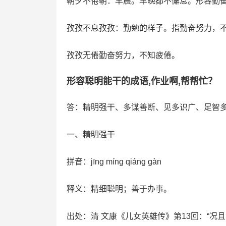
朝夕不倦朝：早晨。早晚都不懈怠。形容勤
孜孜不息孜孜：勤勉的样子。指勤奋努力，
孜孜无倦勤奋努力，不知疲倦。
形容聪明能干的成语,作业啊,帮帮忙？
答：精明强干、多谋善断、见多识广、足智
一、精明强干
拼音：jīng míng qiáng gàn
释义：精细聪明；善于办事。
出处：清 文康《儿女英雄传》第13回：“