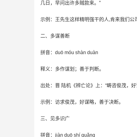
几日，早问出许多贼款来。”
示例：王先生这样精明强干的人,肯来我们公
二、多谋善断
拼音：duō móu shàn duàn
释义：多作谋划；善于判断。
出处：晋 陆机《辨亡论》上：“畴咨俊茂，好
示例：访求俊茂，好谋略，善于决断。
三、见多识广
拼音：jiàn duō shí guǎng