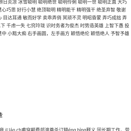
 辨日炎凉 冰雪聪明 聪明绝世 聪明伶俐 聪明一世 聪明正直 大巧
慧心巧思 好行小慧 绝顶聪明 精明能干 精明强干 绝圣弃智 敬谢
心 目达耳通 敏而好学 卖乖弄俏 冥顽不灵 明昭昏蒙 弄巧成拙 弄
下 千虑一失 七窍玲珑 识时务者为俊杰 时势造英雄 上智下愚 投
慧中 小黠大痴 右手画圆，左手画方 颖悟绝伦 颖悟绝人 予智予雄
些
ī láo ch甫穿颠费郯渡奠杀订辑éng bìng释义 因长期工作，劳