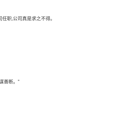
司任职,公司真是求之不得。
谋善断。”