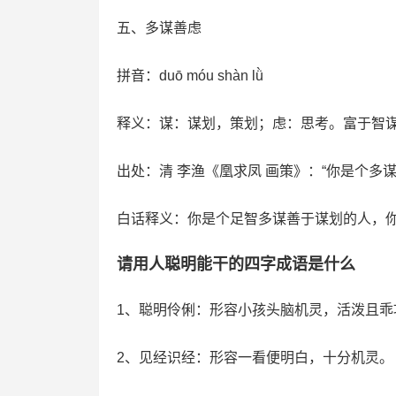
五、多谋善虑
拼音：duō móu shàn lǜ
释义：谋：谋划，策划；虑：思考。富于智
出处：清 李渔《凰求凤 画策》：“你是个多
白话释义：你是个足智多谋善于谋划的人，
请用人聪明能干的四字成语是什么
1、聪明伶俐：形容小孩头脑机灵，活泼且乖
2、见经识经：形容一看便明白，十分机灵。