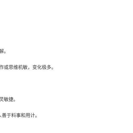
解。
作或思维机敏，变化极多。
灵敏捷。
人善于料事和用计。