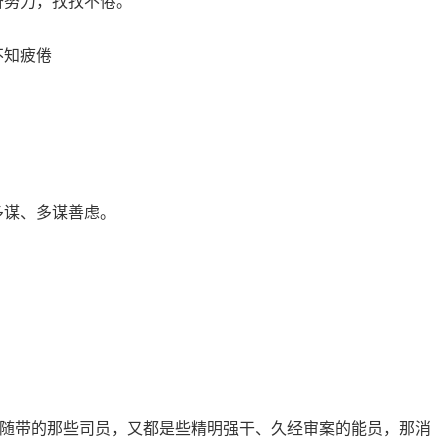
奋努力，孜孜不倦。
不知疲倦
多谋、多谋善虑。
况且随带的那些司员，又都是些精明强干、久经审案的能员，那消