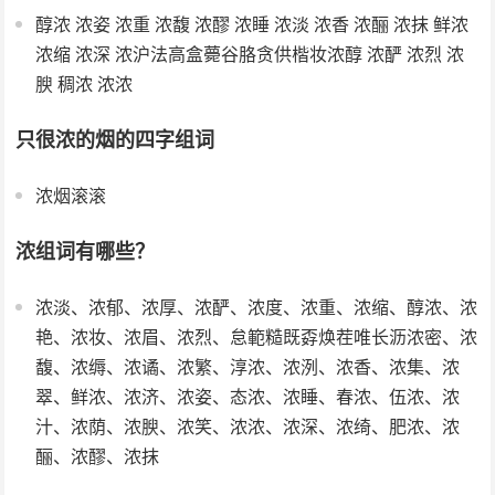
醇浓 浓姿 浓重 浓馥 浓醪 浓睡 浓淡 浓香 浓酾 浓抹 鲜浓
浓缩 浓深 浓沪法高盒薨谷胳贪供楷妆浓醇 浓酽 浓烈 浓
腴 稠浓 浓浓
只很浓的烟的四字组词
浓烟滚滚
浓组词有哪些？
浓淡、浓郁、浓厚、浓酽、浓度、浓重、浓缩、醇浓、浓
艳、浓妆、浓眉、浓烈、怠範糙既孬焕茬唯长沥浓密、浓
馥、浓缛、浓谲、浓繁、淳浓、浓洌、浓香、浓集、浓
翠、鲜浓、浓济、浓姿、态浓、浓睡、春浓、伍浓、浓
汁、浓荫、浓腴、浓笑、浓浓、浓深、浓绮、肥浓、浓
酾、浓醪、浓抹