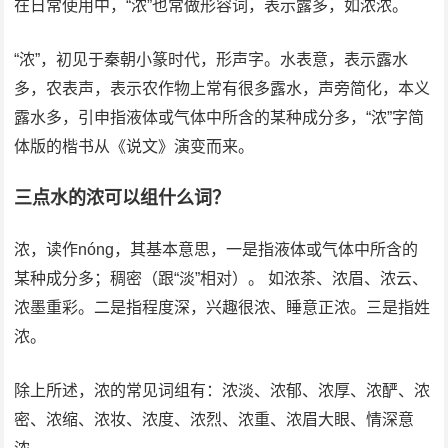
在日常使用中，“浓”也常做形容词，表示露多，如浓浓。
“浓”，初见于秦朝小篆时代，形声字。水表意，表示露水
多，农表声，表示农作物上常有很多露水，声旁简化，本义
露水多，引申指液体或气体中所含的某种成分多，“浓”字简
体版的楷书从《说文》演变而来。
三点水的浓可以组什么词？
浓，读作nóng，其基本意思，一是指液体或气体中所含的
某种成分多；稠密（跟“淡”相对）。 如浓茶、浓眉、浓云、
浓墨重彩。二是指程度深，兴趣很浓、睡意正浓。三是指姓
浓。
除上所述，浓的常见词组有：浓淡、浓郁、浓厚、浓酽、浓
密、浓缩、浓妆、浓度、浓烈、浓重、浓眉大眼、情深意