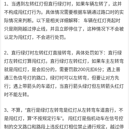
1、当遇到左转红灯但直行绿灯时，如果车辆左转了，这并
不构成闯红灯行为。具体情况需要根据车辆通过路口时的实
际情况来判断。以下是相关详细解释： 车辆在红灯亮起时
只是刚刚越过停止线，并且立即停住了，这种情况下不会被
认定为闯红灯，不会进行处罚。
2、直行绿灯时左转红灯直接转弯，具体处罚如下：直行绿
灯左转红灯算闯红灯。直行绿灯左转红灯，如果车主左转弯
就是闯红灯，是会扣分的，需要罚款200元扣6分；遇上普
通三色信号灯的路口，绿灯时可以左转弯，但要让对方先
行；遇上带箭头的车道灯，当直行箭头绿灯但左转箭头红灯
时不能左转。
3、不算，“直行是绿灯左转弯是红灯从左转弯车道直行，不
是闯红灯，算“不按规定行车”。 闯红灯是指机动车在信号控
制的交叉路口和路段上违反红灯相位禁止通行规定，越过停