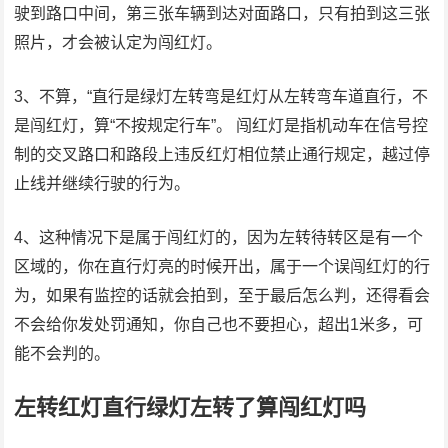
驶到路口中间，第三张车辆到达对面路口，只有拍到这三张
照片，才会被认定为闯红灯。
3、不算，“直行是绿灯左转弯是红灯从左转弯车道直行，不
是闯红灯，算“不按规定行车”。 闯红灯是指机动车在信号控
制的交叉路口和路段上违反红灯相位禁止通行规定，越过停
止线并继续行驶的行为。
4、这种情况下是属于闯红灯的，因为左转待转区是有一个
区域的，你在直行灯亮的时候开出，属于一个误闯红灯的行
为，如果有监控的话就会拍到，至于最后怎么判，还得看会
不会给你发处罚通知，你自己也不要担心，超出1米多，可
能不会判的。
左转红灯直行绿灯左转了算闯红灯吗