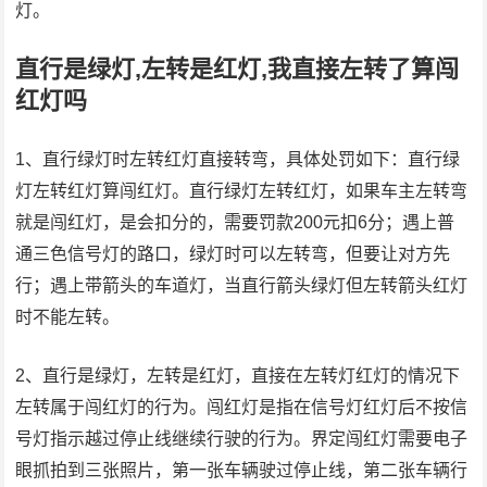
灯。
直行是绿灯,左转是红灯,我直接左转了算闯
红灯吗
1、直行绿灯时左转红灯直接转弯，具体处罚如下：直行绿
灯左转红灯算闯红灯。直行绿灯左转红灯，如果车主左转弯
就是闯红灯，是会扣分的，需要罚款200元扣6分；遇上普
通三色信号灯的路口，绿灯时可以左转弯，但要让对方先
行；遇上带箭头的车道灯，当直行箭头绿灯但左转箭头红灯
时不能左转。
2、直行是绿灯，左转是红灯，直接在左转灯红灯的情况下
左转属于闯红灯的行为。闯红灯是指在信号灯红灯后不按信
号灯指示越过停止线继续行驶的行为。界定闯红灯需要电子
眼抓拍到三张照片，第一张车辆驶过停止线，第二张车辆行