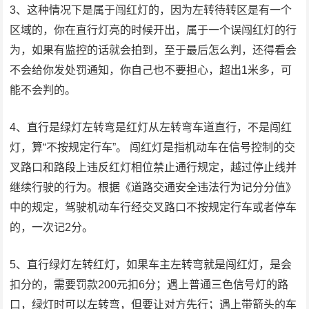
3、这种情况下是属于闯红灯的，因为左转待转区是有一个
区域的，你在直行灯亮的时候开出，属于一个误闯红灯的行
为，如果有监控的话就会拍到，至于最后怎么判，还得看会
不会给你发处罚通知，你自己也不要担心，超出1米多，可
能不会判的。
4、直行是绿灯左转弯是红灯从左转弯车道直行，不是闯红
灯，算“不按规定行车”。 闯红灯是指机动车在信号控制的交
叉路口和路段上违反红灯相位禁止通行规定，越过停止线并
继续行驶的行为。根据《道路交通安全违法行为记分分值》
中的规定，驾驶机动车行经交叉路口不按规定行车或者停车
的，一次记2分。
5、直行绿灯左转红灯，如果车主左转弯就是闯红灯，是会
扣分的，需要罚款200元扣6分；遇上普通三色信号灯的路
口，绿灯时可以左转弯，但要让对方先行；遇上带箭头的车