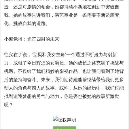
造，还是对剧情的领会，她都持续不断地在创新中突破自
我。她的故事告诉我们，演艺事业是一条需要不断适应变
化、挑战自我的道路。
小编觉得：光芒四射的未来
往实在了说，‘宝贝和我女主角’一个通过不断努力与创新
力，成就了今日辉煌的女演员。她的成长之路充满了挑战与
机遇。不仅给了我们精妙的影视作品，也让我们看到了她背
后的坚持与奋斗。未来，我们期待她能够继续带给我们更多
动人的角色与感人的故事。或许，从她的经历中，我们也能
找到追逐梦想的勇气与动力，你是否也被她的故事所激励
呢？