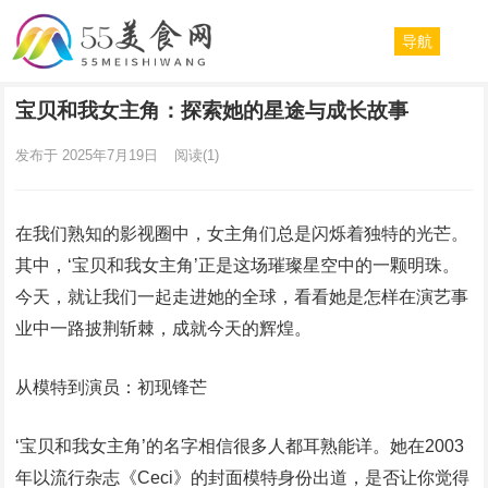
导航
宝贝和我女主角：探索她的星途与成长故事
发布于 2025年7月19日
阅读
(1)
在我们熟知的影视圈中，女主角们总是闪烁着独特的光芒。
其中，‘宝贝和我女主角’正是这场璀璨星空中的一颗明珠。
今天，就让我们一起走进她的全球，看看她是怎样在演艺事
业中一路披荆斩棘，成就今天的辉煌。
从模特到演员：初现锋芒
‘宝贝和我女主角’的名字相信很多人都耳熟能详。她在2003
年以流行杂志《Ceci》的封面模特身份出道，是否让你觉得