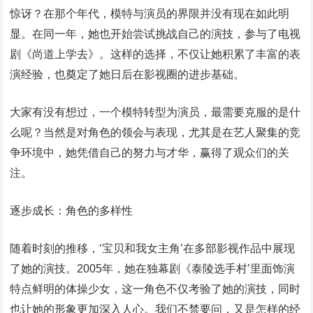
惊讶？在那个年代，模特与演员的界限并没有现在如此明
显。在同一年，她也开始尝试挑战自己的演技，参与了电视
剧《尚道上学去》。这样的选择，不仅让她积累了丰富的表
演经验，也奠定了她日后在影视圈的进步基础。
大家有没有想过，一个模特转型为演员，最需要克服的是什
么呢？当然是对角色的领会与表现，尤其是在艺人聚集的竞
争环境中，她凭借自己的努力与才华，赢得了观众们的关
注。
逐步成长：角色的多样性
随着时刻的推移，‘宝贝和我女主角’在多部影视作品中展现
了她的演技。2005年，她在独幕剧《泰陵选手村’里面饰演
特点鲜明的体操少女，这一角色不仅考验了她的演技，同时
也让她的形象更加深入人心。我们不禁要问，又是怎样的经