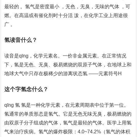
最轻的 。氢气是密度最小 ，无色，无臭，无味的气体 ，可
燃。在高温或有催化剂时十分活 泼，在化学工业上用途很
广 。
氢读音什么？
读音是qīng，化学元素名。一价非金属元素。在正常情况
下，氢是无色、无臭、极易燃烧的双原子气体，在地球上和
地球大气中只存在极稀少的游离状态氢 ——元素符号H
这个字氢念什么？
qīng 氢 氢是一种化学元素，在元素周期表中位于第一位。
氢通常的单质形态是氢气。它是无色无味无臭，极易燃烧的
由双原子分子组成的气体，氢气是最轻的气体。医学上用氢
气来治疗疾病。氢气的爆炸极限：4.0~74.2%（氢气的体积