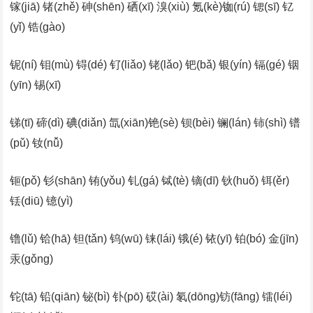
镓(jiā) 锗(zhě) 砷(shēn) 硒(xī) 溴(xiù) 氪(kè)铷(rú) 锶(sī) 钇
(yǐ) 锆(gào)
铌(ní) 钼(mù) 锝(dé) 钌(liǎo) 铑(lǎo) 钯(bǎ) 银(yín) 镉(gé) 铟
(yīn) 锡(xī)
锑(tī) 碲(dì) 碘(diǎn) 氙(xiān)铯(sè) 钡(bèi) 镧(lán) 铈(shì) 镨
(pǔ) 钕(nǚ)
钷(pǒ) 钐(shān) 铕(yǒu) 钆(gá) 铽(tè) 镝(dī) 钬(huǒ) 铒(ěr)
铥(diū) 镱(yì)
镥(lǔ) 铪(hā) 钽(tǎn) 钨(wū) 铼(lái) 锇(é) 铱(yī) 铂(bó) 金(jīn)
汞(gǒng)
铊(tā) 铅(qiān) 铋(bì) 钋(pō) 砹(ài) 氡(dōng)钫(fāng) 镭(léi)