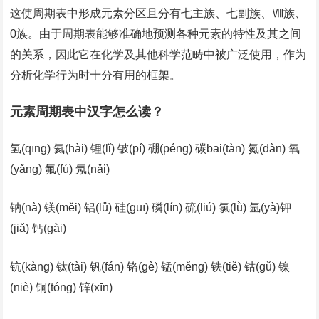
这使周期表中形成元素分区且分有七主族、七副族、Ⅷ族、
0族。由于周期表能够准确地预测各种元素的特性及其之间
的关系，因此它在化学及其他科学范畴中被广泛使用，作为
分析化学行为时十分有用的框架。
元素周期表中汉字怎么读？
氢(qīng) 氦(hài) 锂(lǐ) 铍(pí) 硼(péng) 碳bai(tàn) 氮(dàn) 氧
(yǎng) 氟(fú) 氖(nǎi)
钠(nà) 镁(měi) 铝(lǚ) 硅(guī) 磷(lín) 硫(liú) 氯(lǜ) 氩(yà)钾
(jiǎ) 钙(gài)
钪(kàng) 钛(tài) 钒(fán) 铬(gè) 锰(měng) 铁(tiě) 钴(gǔ) 镍
(niè) 铜(tóng) 锌(xīn)