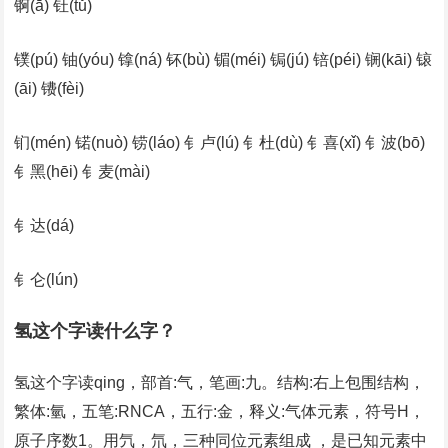
锕(ā) 钍(tǔ)
镤(pú) 铀(yóu) 镎(ná) 钚(bù) 镅(méi) 锔(jú) 锫(péi) 锎(kāi) 锿
(āi) 镄(fèi)
钔(mén) 锘(nuò) 铹(láo) 钅卢(lú) 钅杜(dù) 钅喜(xǐ) 钅波(bō)
钅黑(hēi) 钅麦(mài)
钅达(dá)
钅仑(lún)
氢这个字读什么字？
氢这个字读qing，部首:气，笔画:九。结构:右上包围结构，
繁体:氫，五笔:RNCA，五行:金，释义:气体元素，符号H，
原子序数1。用氕，氘，三种同位元素组成 ，是已知元素中