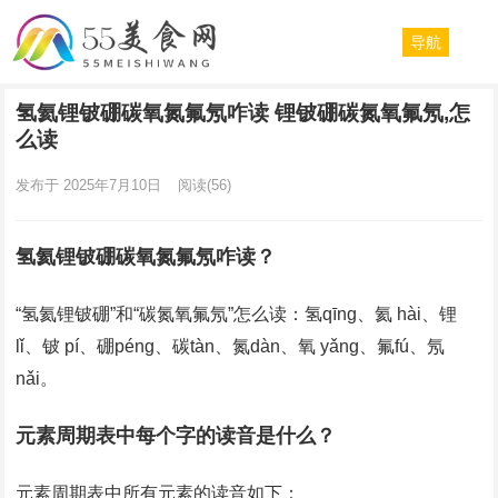
导航
氢氦锂铍硼碳氧氮氟氖咋读 锂铍硼碳氮氧氟氖,怎
么读
发布于 2025年7月10日
阅读
(56)
氢氦锂铍硼碳氧氮氟氖咋读？
“氢氦锂铍硼”和“碳氮氧氟氖”怎么读：氢qīng、氦 hài、锂
lǐ、铍 pí、硼péng、碳tàn、氮dàn、氧 yǎng、氟fú、氖
nǎi。
元素周期表中每个字的读音是什么？
元素周期表中所有元素的读音如下：