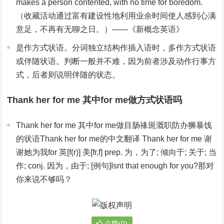
makes a person contented, with no time for boredom.
（收藏活动通过富有建设性地利用业余时间使人感到心满
意足，不再有无聊之日。）——《新概念英语》
是作方式状语。分词独立结构作插入语时，多作方式状语
或伴随状语。判断一般并不难，因为前者涉及动作行事方
式，后者则说明伴随的状态。
Thank her for me 其中for me做方式状语吗
Thank her for me 其中for me做目肠禒斑溉职防办狮暴饯
的状语Thank her for me的中文翻译 Thank her for me 谢
谢她为我for 英[f(r)] 美[fr,f] prep. 为，为了; 倾向于; 关于; 当
作; conj. 因为，由于; [例句]Isnt that enough for you?那对
你来说不够吗？
点赞(0)