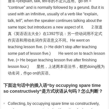
通常与explain, talk, tell等的不定式连用。go on =
“continue” and is normally followed by a gerund. But it is
used with an infinitive, usually of a verb like “explain,
talk, tell”, when the speaker continues talking about the
same topic but introduces a new aspect of it. 2.张道
真《英语语法大全》在1392节说：另一些动词用不定式
作宾语和用动名词作宾语意义不同。He went on
teaching lesson five. (= He didn’t stop after teaching
some part of lesson five.) He went on to teach lesson
five. (= He began teaching lesson five after finishing
lesson four.) 显然，上述两本语法书，都把doing视为
动名词，作go on的宾语。
下面这句话中的插入语“by occupying spare time
so constructively”是方式状语从句吗？怎么判断？
Collecting, by occupying spare time so constructively,