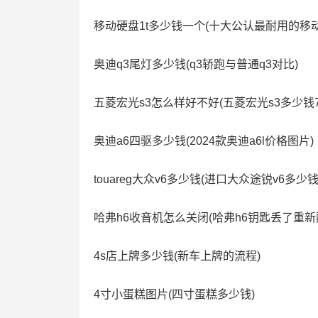
移动硬盘1t多少钱一个(十大公认最耐用的移动
奥迪q3尾灯多少钱(q3轿跑与普通q3对比)
五菱宏光s3怎么样好不好(五菱宏光s3多少钱7
奥迪a6四驱多少钱(2024款奥迪a6l价格图片)
touareg大众v6多少钱(进口大众途锐v6多少
哈弗h6收音机怎么关闭(哈弗h6钥匙丢了重新
4s店上牌多少钱(新车上牌的流程)
4寸小蛋糕图片(四寸蛋糕多少钱)