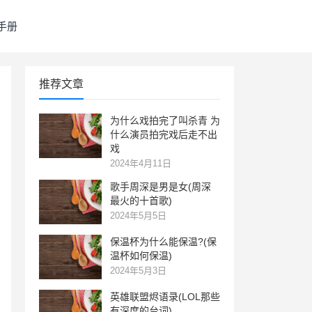
手册
推荐文章
为什么戏拍完了叫杀青 为
什么演员拍完戏后走不出
戏
2024年4月11日
歌手周深是男是女(周深
最火的十首歌)
2024年5月5日
保温杯为什么能保温?(保
温杯如何保温)
2024年5月3日
英雄联盟烬语录(LOL那些
有深度的台词)