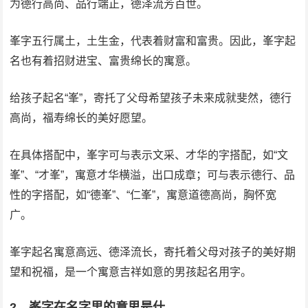
为德行高尚、品行端正，德泽流芳百世。
峯字五行属土，土生金，代表着财富和富贵。因此，峯字起
名也有着招财进宝、富贵绵长的寓意。
给孩子起名“峯”，寄托了父母希望孩子未来成就斐然，德行
高尚，福寿绵长的美好愿望。
在具体搭配中，峯字可与表示文采、才华的字搭配，如“文
峯”、“才峯”，寓意才华横溢，出口成章；可与表示德行、品
性的字搭配，如“德峯”、“仁峯”，寓意道德高尚，胸怀宽
广。
峯字起名寓意高远、德泽流长，寄托着父母对孩子的美好期
望和祝福，是一个寓意吉祥如意的男孩起名用字。
2、峯字在名字里的意思是什