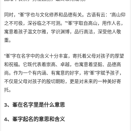
同时，“峯”字也与文化修养和品德有关。古语有云：“高山仰
之不可极，深谷临之不可测。”“峯”字取自高山，用作人名，
寓意着孩子温文尔雅，学识渊博，品行高洁，深受他人敬
重。
“峯”字在名字中的含义十分丰富，寄托着父母对孩子的厚望
和祝福。它既代表着崇高、卓越，也寓意着坚毅、品德高
尚。作为一个有内涵、有寓意的好字，将“峯”字赋予孩子，
不仅是父母对孩子的殷切期盼，更是对未来的一种美好寄
托。
3、峯在名字里是什么意思
4、峯字起名的意思和含义