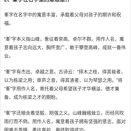
峯字在名字中的寓意丰富，承载着父母对孩子的期许和祝
福。
“峯”字本义指山峰，象征着崇高、卓尔不群。用作人名，寓
意着孩子志向远大，胸怀宽广，敢于攀登高峰，成就一番伟
业。
“峯”字有杰出、卓越之意。古诗云：“择木之枝，得其耸者，
以为栋梁之用；审声之音，得其清者，以为琴瑟之用。”将
“峯”字用作人名，寄托着父母希望孩子才华横溢，德才兼
备，成为栋梁之才的期盼。
“峯”字还暗含着坚毅、刚强之义。山峰巍峨耸立，历经风吹
雨打而不倒。用作人名，寓意着孩子拥有坚强的意志，面对
困难不畏惧，勇往直前，最终取得成功。