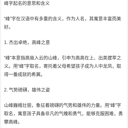
峰字起名的意思和含义
“峰”字在汉语中有多重的含义，作为人名，其寓意丰富而美
好。
1. 杰出卓绝，高峰之意
“峰”本意指高耸入云的山峰，引申为高高在上、出类拔萃之
义。用“峰”字取名，寄托着父母希望孩子成为人中龙凤，取
得一番成就的希冀。
2. 气势磅礴，雄伟之姿
山峰巍峨壮丽，象征着磅礴的气势和雄伟的力量。用“峰”字
取名，寓意孩子具备非凡的气魄和勇气，能够克服困难，勇
攀高峰。