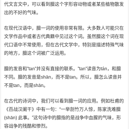
代文言文中，可以看到膻这个字形容动物或者某些植物散发
出的不好的气味。
在现代汉语中，膻一词的使用非常有限。大多数人可能只在
文学作品中或者古代典籍中见过这个词。虽然膻这个词在现
代口语中不常使用，但在古代文学中，特别是描述特殊气味
的地方，膻这个词被广泛运用。
膻的发音和”tan”并没有直接的联系。”tan”读音为tán，和膻
不同。膻的发音是shān，而不是tan。所以，膻怎么读音并
不是tan，而是shān。
在古代的诗词中，我们可以看到膻一词的应用。例如杜甫的
《百战汉阑干》中有一句：“一举剖竹万人惊，陈家洗难膻
(shān) 此事。”这句诗中的膻指的是战争中血腥的气味，形
容战争的残酷和惨烈。