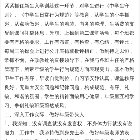
紧紧抓住新生入学训练这一环节，对学生进行《中学生守
则》、《中学生日常行为规范》等教育，从学生的小事抓
起，从点滴做起，从学生的着装、内务的整理、生活费的支
配到课间礼貌休息，升旗、上操到第二课堂活动，每个班都
要有严格的要求。工作有布置，有检查，有总结，有评比，
每周三的操会上进行公开表扬或批评指正，做到持之以恒，
常抓不懈。在政教处的直接领导下，在我与各班主任的严格
管理下，所带年级的学生行为规范方面表现突出，基本做到
卫生工作有序，早读自觉到位，自习节安静认真，课堂秩序
良好，无重大安全问题和纪律问题，构成规范、有序、礼
貌、和谐的氛围，学生的精神面貌用心健康，年级里互相学
习、争创礼貌班级蔚然成风。
二、深入工作实际，做好年级带头人
1、我深知，没有调查就没有发言权，不身体力行就没有说
服力。工作中，我坚持做到身先士卒，做好年级老师的表