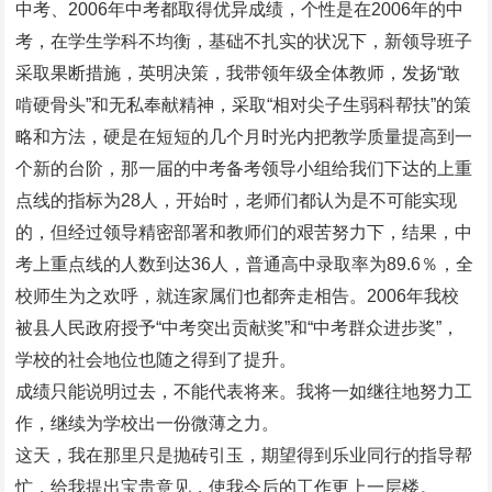
中考、2006年中考都取得优异成绩，个性是在2006年的中
考，在学生学科不均衡，基础不扎实的状况下，新领导班子
采取果断措施，英明决策，我带领年级全体教师，发扬“敢
啃硬骨头”和无私奉献精神，采取“相对尖子生弱科帮扶”的策
略和方法，硬是在短短的几个月时光内把教学质量提高到一
个新的台阶，那一届的中考备考领导小组给我们下达的上重
点线的指标为28人，开始时，老师们都认为是不可能实现
的，但经过领导精密部署和教师们的艰苦努力下，结果，中
考上重点线的人数到达36人，普通高中录取率为89.6％，全
校师生为之欢呼，就连家属们也都奔走相告。2006年我校
被县人民政府授予“中考突出贡献奖”和“中考群众进步奖”，
学校的社会地位也随之得到了提升。
成绩只能说明过去，不能代表将来。我将一如继往地努力工
作，继续为学校出一份微薄之力。
这天，我在那里只是抛砖引玉，期望得到乐业同行的指导帮
忙，给我提出宝贵意见，使我今后的工作更上一层楼。