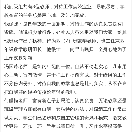
我们级组共有8位教师，对待工作兢兢业业，尽职尽责，学
校布置的任务总是用心地、及时地完成。
钱保强：是四年级的一面旗帜，对待工作的认真负责是有口
皆碑。他说得少做得多，处处以典范来带动我们大家，给其
他班级作出了榜样。作为四（2）班数学教师、班主任兼四
年级数学教研组长，他很忙，一向早出晚归，全身心地为了
工作默默耕耘。
冯国芹老师：是组内年纪的一位。但从不倚老卖老，凡事用
心主动，富有激情，善于把工作提前完成。对于级组的工作
不分份内份外，对待自我的教学也总是扎扎实实，从不吝啬
把自我好的经验传授给年轻的教师。
何腊梅老师：富有新点子新思维，认真负责，无论教学还是
班级管理方面都有自我一套独特的方法，对级组工作也常出
谋划策。学生们已逐步构成自主管理的班风和模式，语文教
学更是一环扣一环，学生成绩日益上升，习作水平提高很