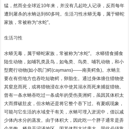
猛，然而全全球近10年来，并没有几起吃人记录，反而每年
遭到屠杀的水蚺达到60多吨。生活习性水蟒无毒，属于蟒蛇
家族，常被称为“水蛇”。
生活习性
水蟒无毒，属于蟒蛇家族，常被称为“水蛇”。 水蟒猎食捕食
陆生动物，如哺乳类及鸟，如龟类、鸟类、哺乳动物，和小
型爬行动物(如小凯门鳄(caymans)――南美鳄鱼)。水蚺主
要在有些地方也吞吃短吻鳄，卵胎生。通过身体缠住猎物使
其窒息而死，或将猎物浸在水中使其溺水而死来捕捉猎物。
曾有一条水蚺吞吃过一条成年的受伤美洲鳄，虽因其体积太
大而撑破肚皮，但水蚺还是将它整个吞下过。有夏眠现象，
可能与它生活的水域变干有关，水蚺可埋入淤泥中，借以减
少体内水分的蒸发。由于体积大，因此吃一个胖子通常是弄
个半饱，栖息于沼泽地区，因其体型太过庞大，因此必须靠