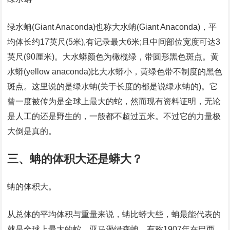
绿水蚺(Giant Anaconda)也称大水蚺(Giant Anaconda)，平
均体长约17英尺(5米),有记录最大6米;且中间部位宽度可达3
英尺(90厘米)。大水蟒颜色为橄榄绿，带圆形黑色斑点。黄
水蟒(yellow anaconda)比大水蟒小，黄绿色带不制度的黑色
斑点。这里说的是绿水蚺(关于长度的都是说绿水蚺的)。它
曾一度被传为是全球上最大的蛇，然而现有资料证明，无论
是人工的还是野生的，一般都不超过五米。不过它的力量极
大倒是真的。
三、蚺的体积大还是蟒大？
蚺的体积大。
从总体的平均体积与重量来说，蚺比蟒大些，蚺最能代表的
就是全球上最大的蛇，亚马逊绿森蚺，有称1907年在巴西