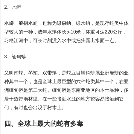
2、水蟒
水蟒一般指水蚺，也称为绿森蚺、绿水蚺，是现存蛇类中体
型较大的一种，成年水蚺体长5-10米，体重可达220公斤，
习栖江河中，可长时刻没入水中或把头露出水面一点。
3、缅甸蟒
又叫南蛇、琴蛇、双带蚺，是蛇亚目蟒科蟒属亚洲岩蟒的亚
种其中一个，也是全球上最巨型的六种蛇类其中一个，在亚
洲缅甸蟒是第二大蛇。缅甸蟒是东南亚地区的本土品种，多
居于热带雨林里。在一些接近水源的地方较容易接触到它
们，有时也会出没于树木上。
四、全球上最大的蛇有多毒