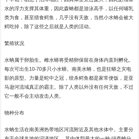
水的浮力支撑其体重，因此森蚺都是游泳高手，以任何哺乳
类为食，甚至猎食鳄鱼，几乎没有天敌，当然小水蚺会被大
鳄吃掉，除了这些之后就是人类的活动。
繁殖状况
水蚺属于卵胎生。雌水蟒将受精卵保留在身体内直到孵化。
每次可出生10-70多只小水蟒。南美水蚺，也是狂蟒之灾电
影的原型。力量是蛇中之冠，绞杀鳄鱼都是家常便饭，是亚
马逊河流域真正的霸主。除了人类以外没有任何天敌，不过
它一般不会主动攻击人类。
物种分布
水蚺生活在南美洲热带地区河流附近及其他水体中。主要分
布于全球各地的沼泽地区 ，其中体型最大的一种-绿森蚺分