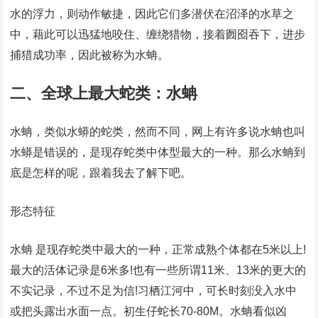
水的浮力，则动作敏捷，因此它们多潜伏在沼泽的水草之
中，藉此可以迅猛地咬住、缠绕猎物，接着囫囵吞下，进步
捕猎成功率，因此被称为水蚺。
二、全球上最大蛇类：水蚺
水蚺，类似水蟒的蛇类，然而不同，网上有许多说水蚺也叫
水蟒是错误的，是现存蛇类中体型最大的一种。那么水蚺到
底是怎样的呢，跟着我去了解下吧。
形态特征
水蚺 是现存蛇类中最大的一种，正常成熟个体都在5米以上!
最大的活体记录是6米多!也有一些所谓11米、13米的更大的
不实记录，不过不足为信!习栖江河中，可长时刻没入水中
或把头露出水面一点。初生仔蛇长70-80M。水蚺看似凶