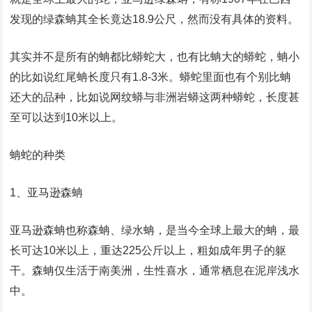
发现的绿森蚺其全长竟达18.9公尺，然而没有具体的资料。
其实并不是所有的蚺都比蟒蛇大，也有比蚺大的蟒蛇，蚺小
的比如说红尾蚺长度只有1.8-3米。蟒蛇里面也有个别比蚺
还大的品种，比如说网纹蟒与非洲岩蟒这两种蟒蛇，长度甚
至可以达到10米以上。
蚺蛇的种类
1、亚马逊森蚺
亚马逊森蚺也称森蚺、绿水蚺，是当今全球上最大的蚺，最
长可达10米以上，重达225公斤以上，粗如成年男子的躯
干。森蚺仅生活于南美洲，生性喜水，通常栖息在泥岸浅水
中。