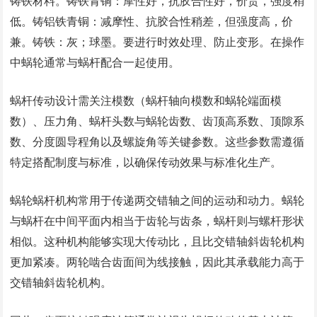
铸铁材料。铸铁青铜：摩性好，抗胶合性好，价贵，强度稍
低。铸铝铁青铜：减摩性、抗胶合性稍差，但强度高，价
兼。铸铁：灰；球墨。要进行时效处理、防止变形。在操作
中蜗轮通常与蜗杆配合一起使用。
蜗杆传动设计需关注模数（蜗杆轴向模数和蜗轮端面模
数）、压力角、蜗杆头数与蜗轮齿数、齿顶高系数、顶隙系
数、分度圆导程角以及螺旋角等关键参数。这些参数需遵循
特定搭配制度与标准，以确保传动效果与标准化生产。
蜗轮蜗杆机构常用于传递两交错轴之间的运动和动力。蜗轮
与蜗杆在中间平面内相当于齿轮与齿条，蜗杆则与螺杆形状
相似。这种机构能够实现大传动比，且比交错轴斜齿轮机构
更加紧凑。两轮啮合齿面间为线接触，因此其承载能力高于
交错轴斜齿轮机构。