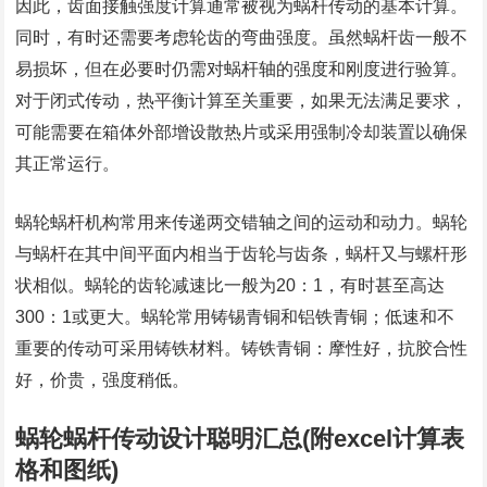
因此，齿面接触强度计算通常被视为蜗杆传动的基本计算。
同时，有时还需要考虑轮齿的弯曲强度。虽然蜗杆齿一般不
易损坏，但在必要时仍需对蜗杆轴的强度和刚度进行验算。
对于闭式传动，热平衡计算至关重要，如果无法满足要求，
可能需要在箱体外部增设散热片或采用强制冷却装置以确保
其正常运行。
蜗轮蜗杆机构常用来传递两交错轴之间的运动和动力。蜗轮
与蜗杆在其中间平面内相当于齿轮与齿条，蜗杆又与螺杆形
状相似。蜗轮的齿轮减速比一般为20：1，有时甚至高达
300：1或更大。蜗轮常用铸锡青铜和铝铁青铜；低速和不
重要的传动可采用铸铁材料。铸铁青铜：摩性好，抗胶合性
好，价贵，强度稍低。
蜗轮蜗杆传动设计聪明汇总(附excel计算表
格和图纸)