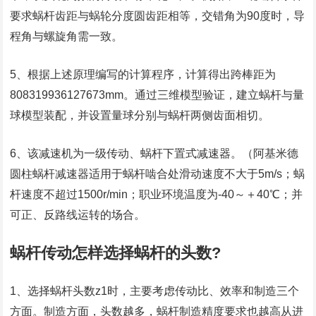
要求蜗杆齿距与蜗轮分度圆齿距相等，交错角为90度时，导
程角与螺旋角需一致。
5、根据上述原理编写的计算程序，计算得出跨棒距为
808319936127673mm。通过三维模型验证，建立蜗杆与量
球模型装配，并设置量球分别与蜗杆两侧齿面相切。
6、该减速机为一级传动、蜗杆下置式减速器。（阿基米德
圆柱蜗杆减速器适用于蜗杆啮合处滑动速度不大于5m/s；蜗
杆速度不超过1500r/min；职业环境温度为-40～＋40℃；并
可正、反路线运转的场合。
蜗杆传动怎样选择蜗杆的头数?
1、选择蜗杆头数z1时，主要考虑传动比、效率和制造三个
方面。制造方面，头数越多，蜗杆制造精度要求也越高从进