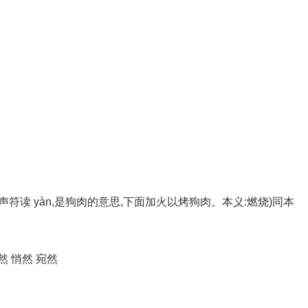
符读 yàn,是狗肉的意思,下面加火以烤狗肉。本义:燃烧)同本
然 悄然 宛然