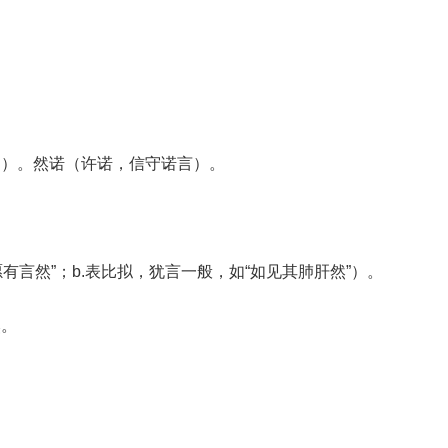
纳）。然诺（许诺，信守诺言）。
愿有言然”；b.表比拟，犹言一般，如“如见其肺肝然”）。
然。