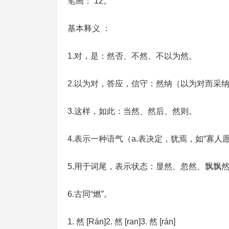
笔画： 12。
基本释义 ：
1.对，是：然否、不然、不以为然。
2.以为对，答应，信守：然纳（以为对而采
3.这样，如此：当然、然后、然则。
4.表示一种语气（a.表决定，犹焉，如“寡人
5.用于词尾，表示状态：显然、忽然、飘飘
6.古同“燃”。
1. 然 [Rán]2. 然 [ran]3. 然 [rán]