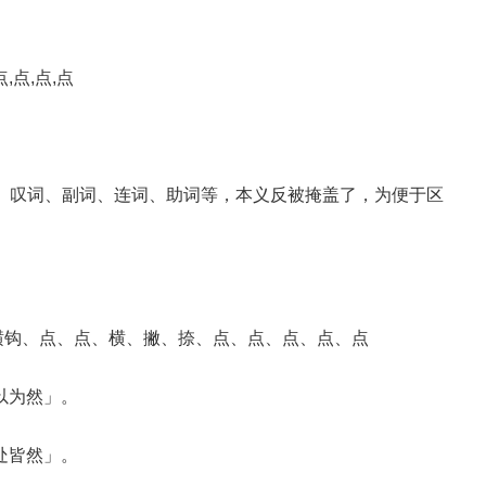
,点,点,点
代词、叹词、副词、连词、助词等，本义反被掩盖了，为便于区
。
横撇/横钩、点、点、横、撇、捺、点、点、点、点、点
以为然」。
处皆然」。