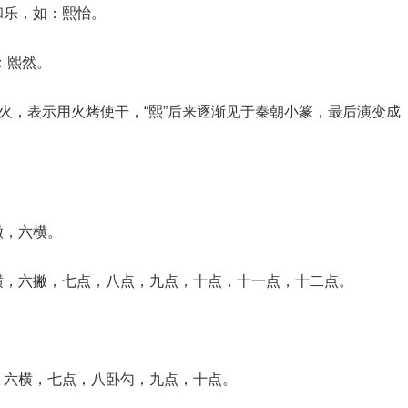
和乐，如：熙怡。
：熙然。
像火，表示用火烤使干，“熙”后来逐渐见于秦朝小篆，最后演变成
撇，六横。
横，六撇，七点，八点，九点，十点，十一点，十二点。
，六横，七点，八卧勾，九点，十点。