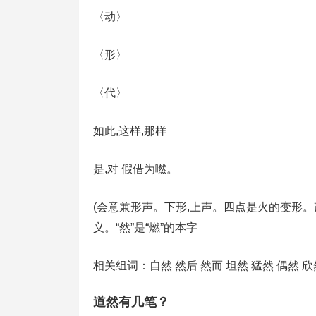
〈动〉
〈形〉
〈代〉
如此,这样,那样
是,对 假借为嘫。
(会意兼形声。下形,上声。四点是火的变形。声
义。“然”是“燃”的本字
相关组词：自然 然后 然而 坦然 猛然 偶然 欣
道然有几笔？