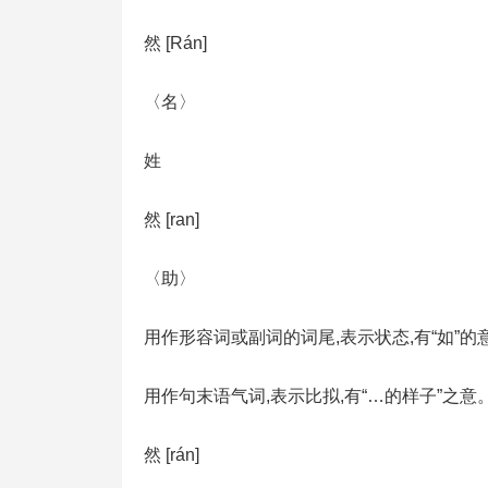
然 [Rán]
〈名〉
姓
然 [ran]
〈助〉
用作形容词或副词的词尾,表示状态,有“如”的
用作句末语气词,表示比拟,有“…的样子”之意。常
然 [rán]