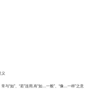
意义
与“如”、“若”连用,有“如…一般”、“像…一样”之意