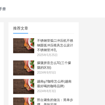
手册
推荐文章
不锈钢管弧口冲压机不锈
钢圆弧冲压模具怎么设计
不锈钢管冲孔
2025年5月25日
朦胧拼音怎么写(三个朦
胧的区别)
2024年9月5日
越南g7咖啡怎么样(越南
最好喝的咖啡品牌)
2024年8月3日
邢台涮鱼的做法：简单步
骤，美味呈现