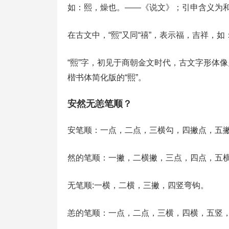
如：熙，燥也。——《说文》；引申含义为
在古文中，“熙”又同“禧”，表示福，吉祥，如
“熙”字，初见于商朝金文时代，古文字形体
楷书体简化版的“熙”。
安然无恙笔顺？
安笔顺：一点，二点，三横勾，四撇点，五
然的笔顺：一撇，二横撇，三点，四点，五
无笔顺:一横，二横，三撇，四竖弯钩。
恙的笔顺：一点，二点，三横，四横，五竖