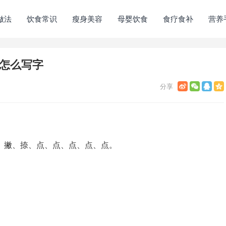
做法
饮食常识
瘦身美容
母婴饮食
食疗食补
营养
顺怎么写字
、撇、捺、点、点、点、点、点。