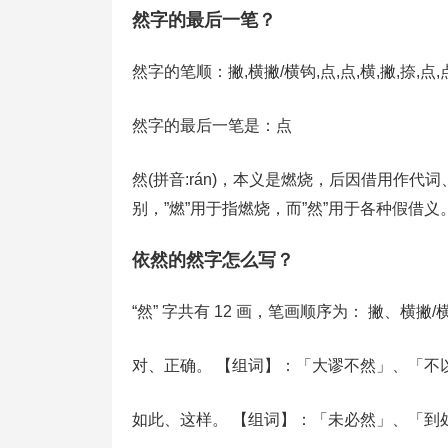
然字的最后一笔？
然字的笔顺：撇,横撇/横钩,点,点,横,撇,捺,点,点
然字的最后一笔是：点
然(拼音:rán)，本义是燃烧，后因借用作
别，”燃”用于指燃烧，而”然”用于各种假借义
依然的然字怎么写？
“然” 字共有 12 画，笔画顺序为： 撇、
对、正确。 【组词】：「大谬不然」、「不
如此、这样。 【组词】：「未必然」、「到