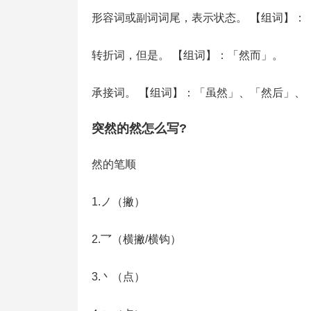
形容词或副词词尾，表示状态。 【组词】：
转折词，但是。 【组词】：「然而」。
承接词。 【组词】：「虽然」、「然后」、
突然的然怎么写?
然的笔顺
1.ノ（撇）
2.乛（横撇/横钩）
3.丶（点）