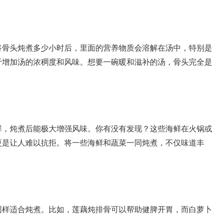
将骨头炖煮多少小时后，里面的营养物质会溶解在汤中，特别是
于增加汤的浓稠度和风味。想要一碗暖和滋补的汤，骨头完全是
鲜，炖煮后能极大增强风味。你有没有发现？这些海鲜在火锅或
更是让人难以抗拒。将一些海鲜和蔬菜一同炖煮，不仅味道丰
同样适合炖煮。比如，莲藕炖排骨可以帮助健脾开胃，而白萝卜